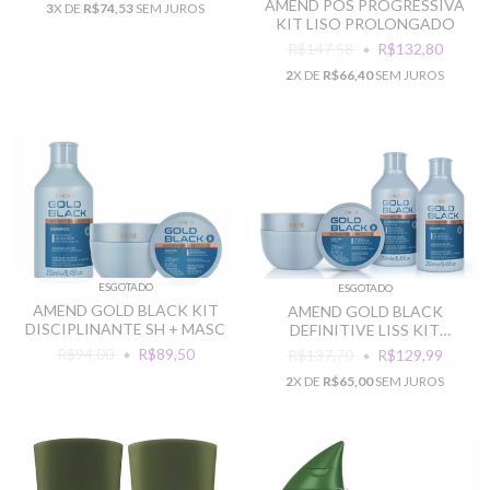
AMEND POS PROGRESSIVA
3
X DE
R$74,53
SEM JUROS
KIT LISO PROLONGADO
R$147,58
R$132,80
2
X DE
R$66,40
SEM JUROS
ESGOTADO
ESGOTADO
AMEND GOLD BLACK KIT
AMEND GOLD BLACK
DISCIPLINANTE SH + MASC
DEFINITIVE LISS KIT
CABELOS ALISADOS
R$94,00
R$89,50
R$137,70
R$129,99
2
X DE
R$65,00
SEM JUROS