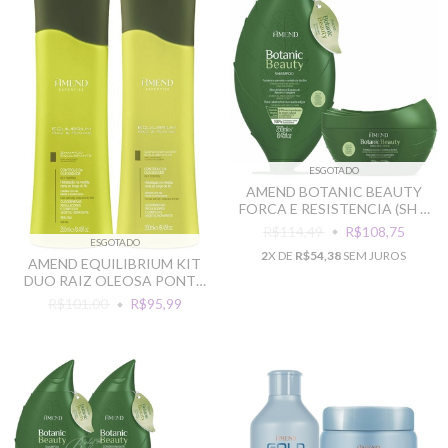
ESGOTADO
AMEND BOTANIC BEAUTY
FORCA E RESISTENCIA (SH +
MASC)
R$114,49
R$108,75
ESGOTADO
2
X DE
R$54,38
SEM JUROS
AMEND EQUILIBRIUM KIT
DUO RAIZ OLEOSA PONTA
SECA
R$101,00
R$95,99