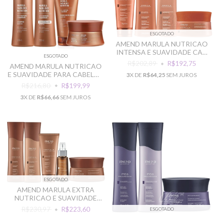
ESGOTADO
AMEND MARULA NUTRICAO
INTENSA E SUAVIDADE CAB
ESGOTADO
RESSECADOS
R$202,89
R$192,75
AMEND MARULA NUTRICAO
E SUAVIDADE PARA CABELOS
3
X DE
R$64,25
SEM JUROS
SECOS
R$216,80
R$199,99
3
X DE
R$66,66
SEM JUROS
ESGOTADO
AMEND MARULA EXTRA
NUTRICAO E SUAVIDADE
PARA CABELOS SECOS
R$230,97
R$223,60
ESGOTADO