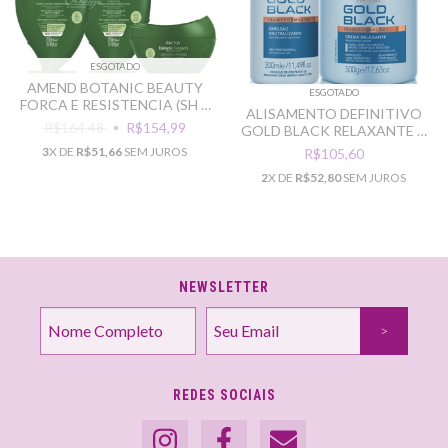
ESGOTADO
AMEND BOTANIC BEAUTY
ESGOTADO
FORCA E RESISTENCIA (SH +
ALISAMENTO DEFINITIVO
COND + MASC)
R$164,48
R$154,99
GOLD BLACK RELAXANTE +
NEUTRALIZANTE
3
X DE
R$51,66
SEM JUROS
R$105,60
2
X DE
R$52,80
SEM JUROS
NEWSLETTER
REDES SOCIAIS