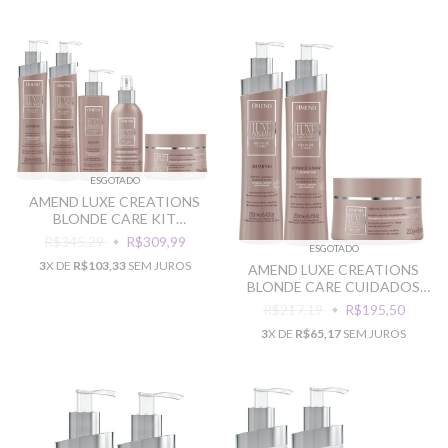
ESGOTADO
AMEND LUXE CREATIONS
BLONDE CARE KIT
RECONSTRUCAO CAB
R$345,29
R$309,99
ESGOTADO
LOIROS
3
X DE
R$103,33
SEM JUROS
AMEND LUXE CREATIONS
BLONDE CARE CUIDADOS
COM CABELOS LOIROS
R$217,19
R$195,50
3
X DE
R$65,17
SEM JUROS