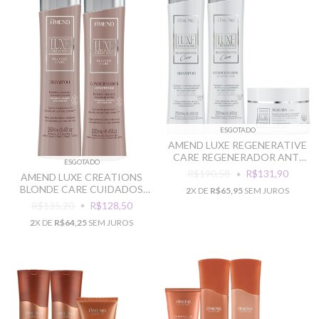
ESGOTADO
AMEND LUXE REGENERATIVE
CARE REGENERADOR ANTI
ESGOTADO
AGE
R$190,58
R$131,90
AMEND LUXE CREATIONS
BLONDE CARE CUIDADOS
2
X DE
R$65,95
SEM JUROS
COM CABELOS LOIROS
R$135,20
R$128,50
2
X DE
R$64,25
SEM JUROS