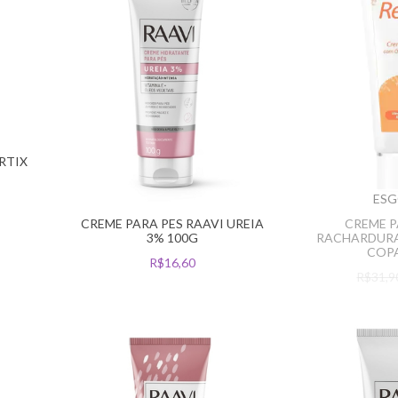
ERTIX
ES
CREME PARA PES RAAVI UREIA
CREME P
3% 100G
RACHARDURA
COPA
R$16,60
R$31,