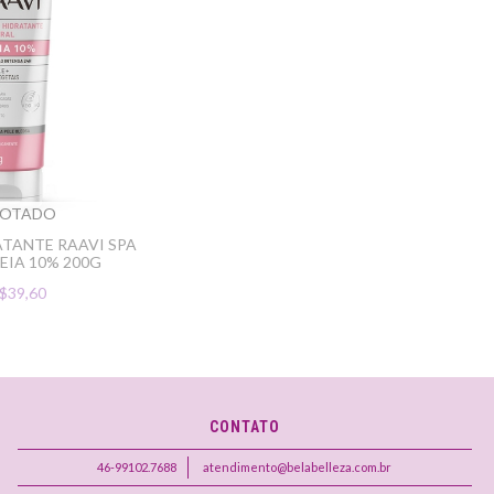
GOTADO
TANTE RAAVI SPA
EIA 10% 200G
$39,60
CONTATO
46-99102.7688
atendimento@belabelleza.com.br