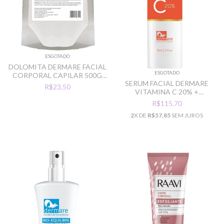
ESGOTADO
DOLOMITA DERMARE FACIAL
ESGOTADO
CORPORAL CAPILAR 500G
SERUM FACIAL DERMARE
CLAREADOR
R$23,50
VITAMINA C 20% +
VITAMINA E 30ML
R$115,70
2
X DE
R$57,85
SEM JUROS