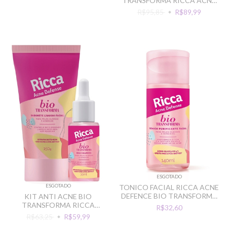
TRANSFORMA RICCA ACNE
DEFENCE MANUTENCAO
R$95,85
R$89,99
DIARIA
ESGOTADO
ESGOTADO
TONICO FACIAL RICCA ACNE
DEFENCE BIO TRANSFORMA
KIT ANTI ACNE BIO
140ML
TRANSFORMA RICCA
R$32,60
LIMPEZA E HIDRATACAO
R$63,25
R$59,99