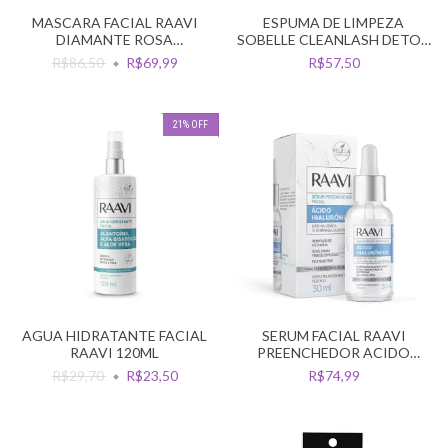
MASCARA FACIAL RAAVI
ESPUMA DE LIMPEZA
DIAMANTE ROSA
SOBELLE CLEANLASH DETOX
REVITALIZANTE 110G
PH 7 150ML
R$86,50
R$69,99
R$57,50
21
%
OFF
AGUA HIDRATANTE FACIAL
SERUM FACIAL RAAVI
RAAVI 120ML
PREENCHEDOR ACIDO
HIALURONICO 30ML
R$29,70
R$23,50
R$74,99