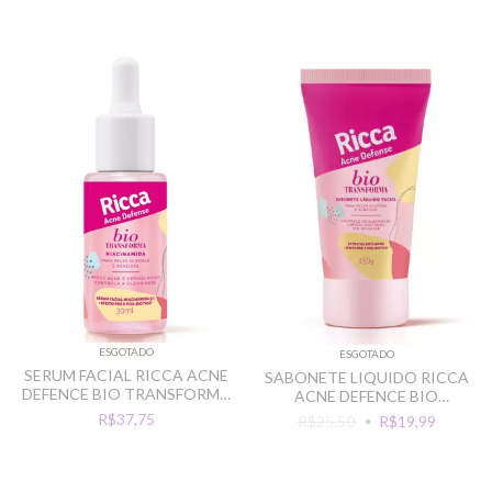
ESGOTADO
ESGOTADO
SERUM FACIAL RICCA ACNE
SABONETE LIQUIDO RICCA
DEFENCE BIO TRANSFORMA
ACNE DEFENCE BIO
NIACINAMIDA 30ML
TRANSFORMA 150G
R$37,75
R$25,50
R$19,99