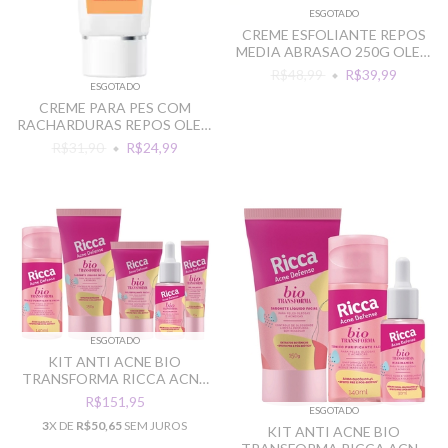
ESGOTADO
CREME ESFOLIANTE REPOS
MEDIA ABRASAO 250G OLEO
DE AMENDOAS
R$48,99
R$39,99
ESGOTADO
CREME PARA PES COM
RACHARDURAS REPOS OLEO
DE COPAIBA 110G
R$31,90
R$24,99
ESGOTADO
KIT ANTI ACNE BIO
TRANSFORMA RICCA ACNE
DEFENCE
R$151,95
ESGOTADO
3
X DE
R$50,65
SEM JUROS
KIT ANTI ACNE BIO