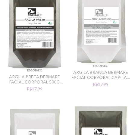
ESGOTADO
ESGOTADO
ARGILA BRANCA DERMARE
ARGILA PRETA DERMARE
FACIAL CORPORAL CAPILAR
FACIAL CORPORAL 500G
500G CLAREADOR
R$17,99
DESINTOXICANTE
R$17,99