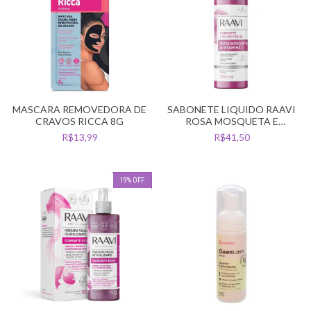
MASCARA REMOVEDORA DE
SABONETE LIQUIDO RAAVI
CRAVOS RICCA 8G
ROSA MOSQUETA E
VITAMINA C 200ML
R$13,99
R$41,50
19
%
OFF