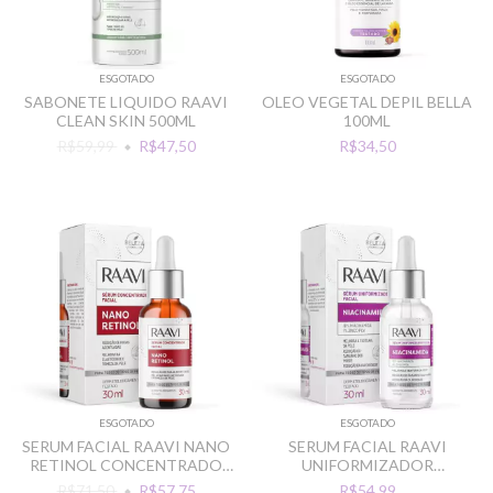
ESGOTADO
ESGOTADO
SABONETE LIQUIDO RAAVI
OLEO VEGETAL DEPIL BELLA
CLEAN SKIN 500ML
100ML
R$59,99
R$47,50
R$34,50
ESGOTADO
ESGOTADO
SERUM FACIAL RAAVI NANO
SERUM FACIAL RAAVI
RETINOL CONCENTRADO
UNIFORMIZADOR
30ML ANTI RUGAS
NIACINAMIDA 30ML
R$71,50
R$57,75
R$54,99