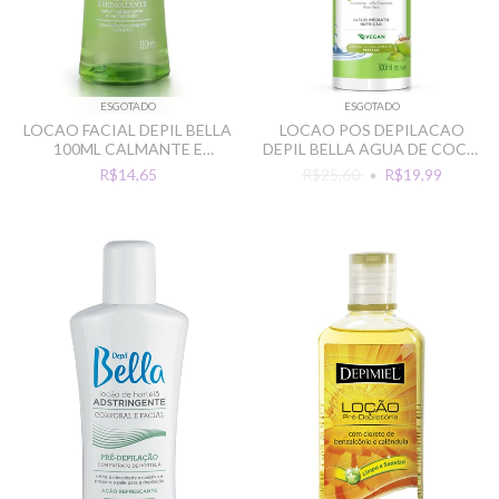
ESGOTADO
ESGOTADO
LOCAO FACIAL DEPIL BELLA
LOCAO POS DEPILACAO
100ML CALMANTE E
DEPIL BELLA AGUA DE COCO
HIDRANTE
300ML VEGAN
R$14,65
R$25,60
R$19,99