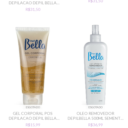
R$31,50
DEPILACAO DEPIL BELLA
MELAO 250G
R$31,50
ESGOTADO
ESGOTADO
GEL CORPORAL POS
OLEO REMOVEDOR
DEPILACAO DEPIL BELLA
DEPILBELLA 500ML SEMENTE
100G CAMOMILA
DE ALGODAO
R$15,99
R$36,99