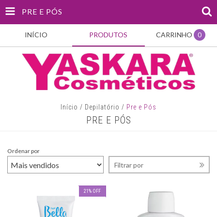
PRE E PÓS
INÍCIO
PRODUTOS
CARRINHO
0
Início
/
Depilatório
/
Pre e Pós
PRE E PÓS
Ordenar por
Filtrar por
21
%
OFF