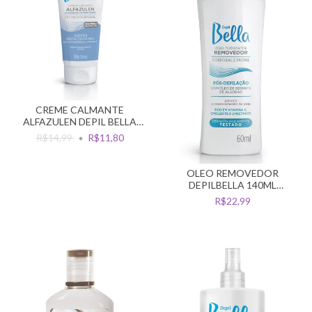
CREME CALMANTE
ALFAZULEN DEPIL BELLA
FACIAL E CORPORAL 50G
R$14,99
R$11,80
OLEO REMOVEDOR
DEPILBELLA 140ML
ALGODAO
R$22,99