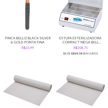
PINCA BELLIZ BLACK SILVER
ESTUFA ESTERILIZADORA
& GOLD PONTA FINA
COMPACT MEGA BELL
ESTERELIX BIVOLT
R$23,99
R$208,75
3
X DE
R$69,58
SEM JUROS