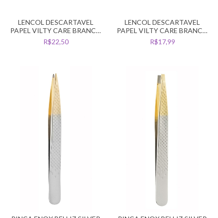
LENCOL DESCARTAVEL
LENCOL DESCARTAVEL
PAPEL VILTY CARE BRANCO
PAPEL VILTY CARE BRANCO
LUXO 50CM X 50MT
50CM X 50MT
R$22,50
R$17,99