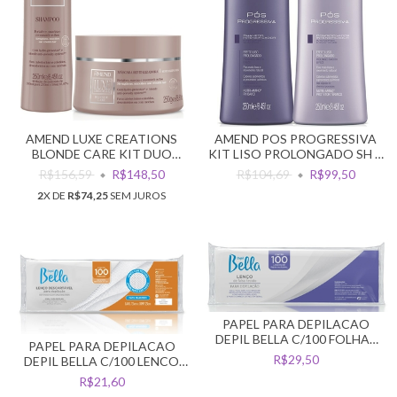
AMEND LUXE CREATIONS
AMEND POS PROGRESSIVA
BLONDE CARE KIT DUO
KIT LISO PROLONGADO SH +
REVITALIZADOR
COND
R$156,59
R$148,50
R$104,69
R$99,50
2
X DE
R$74,25
SEM JUROS
PAPEL PARA DEPILACAO
DEPIL BELLA C/100 FOLHAS
PAPEL PARA DEPILACAO
FIBRA NATURAL
R$29,50
DEPIL BELLA C/100 LENCO
FURADINHO
R$21,60