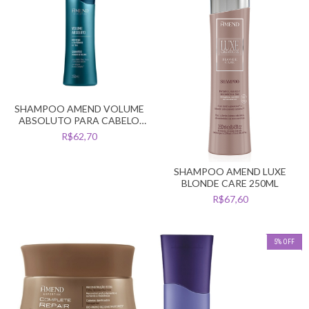
SHAMPOO AMEND VOLUME
ABSOLUTO PARA CABELO
FINOS E FRACOS 250ML
R$62,70
SHAMPOO AMEND LUXE
BLONDE CARE 250ML
R$67,60
5
%
OFF