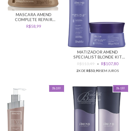
MASCARA AMEND
COMPLETE REPAIR
RECONSTRUTORA INTENSA
R$58,99
300G
MATIZADOR AMEND
SPECIALIST BLONDE KIT
SHAMPOO E MASCARA
R$113,49
R$107,80
2
X DE
R$53,90
SEM JUROS
5
%
OFF
5
%
OFF