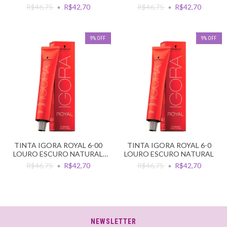
ESCURO CHOCOLATE NATUR
CHOCOLATE DOURADO
R$46,75
R$42,70
R$46,75
R$42,70
9
%
OFF
9
%
OFF
TINTA IGORA ROYAL 6-00
TINTA IGORA ROYAL 6-0
LOURO ESCURO NATURAL
LOURO ESCURO NATURAL
INTENSO
R$46,75
R$42,70
R$46,75
R$42,70
NEWSLETTER