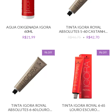
AGUA OXIGENADA IGORA
TINTA IGORA ROYAL
60ML
ABSOLUTES 5-60 CASTANHO
CLARO CHOCOLATE NAT
R$21,99
R$46,75
R$42,70
9
%
OFF
9
%
OFF
TINTA IGORA ROYAL
TINTA IGORA ROYAL 6-65
ABSOLUTES 6-60 LOURO
LOURO ESCURO