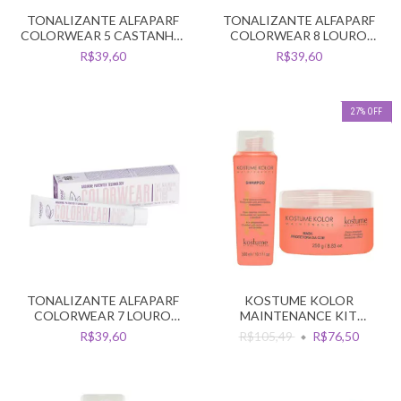
TONALIZANTE ALFAPARF
TONALIZANTE ALFAPARF
COLORWEAR 5 CASTANHO
COLORWEAR 8 LOURO
CLARO
CLARO
R$39,60
R$39,60
27
%
OFF
TONALIZANTE ALFAPARF
KOSTUME KOLOR
COLORWEAR 7 LOURO
MAINTENANCE KIT
MEDIO
PROTECAO DA COR
R$39,60
R$105,49
R$76,50