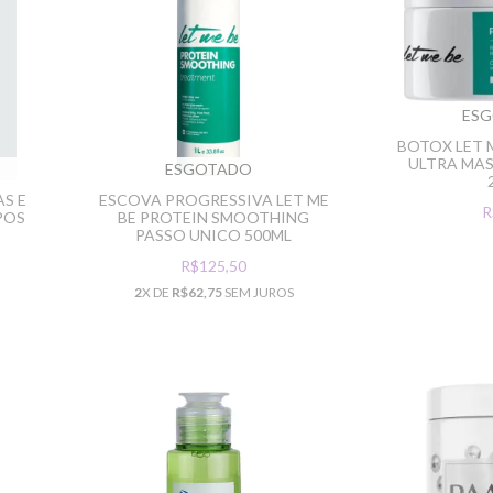
ES
BOTOX LET 
ULTRA MAS
ESGOTADO
S E
ESCOVA PROGRESSIVA LET ME
R
POS
BE PROTEIN SMOOTHING
PASSO UNICO 500ML
R$125,50
2
X DE
R$62,75
SEM JUROS