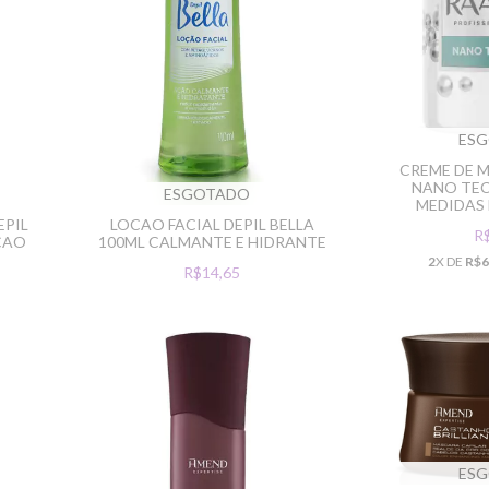
ES
CREME DE 
NANO TEC
ESGOTADO
MEDIDAS 
EPIL
LOCAO FACIAL DEPIL BELLA
R
ACAO
100ML CALMANTE E HIDRANTE
2
X DE
R$6
R$14,65
ES