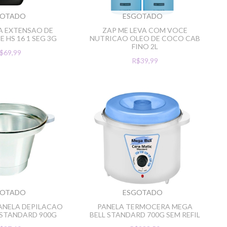
GOTADO
ESGOTADO
A EXTENSAO DE
ZAP ME LEVA COM VOCE
E HS 16 1 SEG 3G
NUTRICAO OLEO DE COCO CAB
FINO 2L
$69,99
R$39,99
GOTADO
ESGOTADO
PANELA DEPILACAO
PANELA TERMOCERA MEGA
 STANDARD 900G
BELL STANDARD 700G SEM REFIL