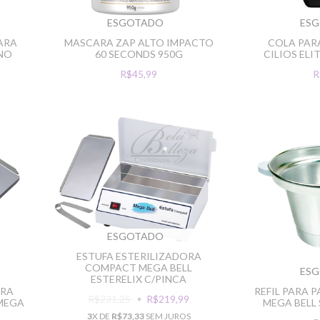
ESGOTADO
ES
ARA
MASCARA ZAP ALTO IMPACTO
COLA PAR
INO
60 SECONDS 950G
CILIOS ELIT
R$45,99
R
ESGOTADO
ESTUFA ESTERILIZADORA
COMPACT MEGA BELL
ES
ESTERELIX C/PINCA
ARA
REFIL PARA 
R$231,25
R$219,99
 MEGA
MEGA BELL
3
X DE
R$73,33
SEM JUROS