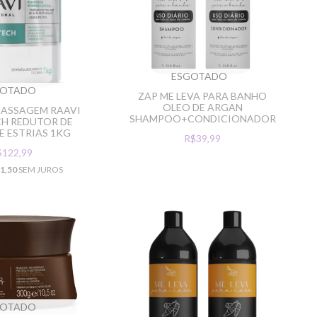
ESGOTADO
GOTADO
ZAP ME LEVA PARA BANHO
OLEO DE ARGAN
MASSAGEM RAAVI
SHAMPOO+CONDICIONADOR
H REDUTOR DE
E ESTRIAS 1KG
R$39,99
$122,99
1,50
SEM JUROS
GOTADO