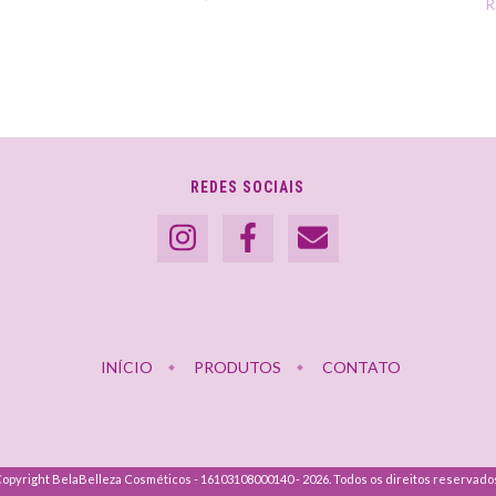
R
REDES SOCIAIS
INÍCIO
PRODUTOS
CONTATO
opyright BelaBelleza Cosméticos - 16103108000140 - 2026. Todos os direitos reservado