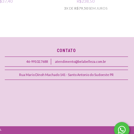
$37,40
R$238,50
3
X DE
R$79,50
SEM JUROS
CONTATO
46-99102.7688
atendimento@belabelleza.com.br
Rua Mario Dinoh Machado 141 - Santo Antonio do Sudoeste PR
s.