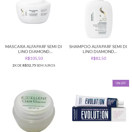
MASCARA ALFAPARF SEMI DI
SHAMPOO ALFAPARF SEMI DI
LINO DIAMOND
LINO DIAMOND
ILLUMINATING 200ML
ILLUMINATING 250ML
R$105,50
R$82,50
2
X DE
R$52,75
SEM JUROS
16
%
OFF