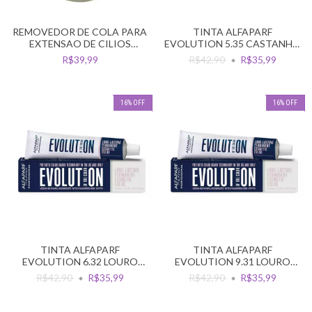
REMOVEDOR DE COLA PARA
TINTA ALFAPARF
EXTENSAO DE CILIOS
EVOLUTION 5.35 CASTANHO
EXCELLENT CREAM 5G
CLARO DOURADO ACAJU
R$39,99
R$42,90
R$35,99
16
%
OFF
16
%
OFF
TINTA ALFAPARF
TINTA ALFAPARF
EVOLUTION 6.32 LOURO
EVOLUTION 9.31 LOURO
ESCURO DOURADO IRISE
CLARISSIMO DOURADO
R$42,90
R$35,99
R$42,90
R$35,99
CINZA