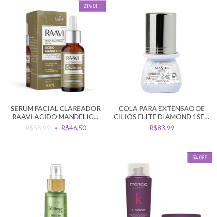
21
%
OFF
SERUM FACIAL CLAREADOR
COLA PARA EXTENSAO DE
RAAVI ACIDO MANDELICO
CILIOS ELITE DIAMOND 1SEG
30ML
3ML
R$58,99
R$46,50
R$83,99
5
%
OFF