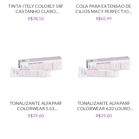
TINTA ITELY COLORLY 5RF
COLA PARA EXTENSAO DE
CASTANHO CLARO
CILIOS MACY PERFECTION
VERMELHO INTENSO (5.5)
0,5 SEG 3ML
R$38,50
R$65,99
TONALIZANTE ALFAPARF
TONALIZANTE ALFAPARF
COLORWEAR 5.53
COLORWEAR 6.32 LOURO
CASTANHO CLARO ACAJU
ESC DOURADO IRISE
R$39,60
R$39,60
DOURADO