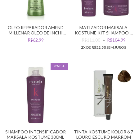
OLEO REPARADOR AMEND
MATIZADOR MARSALA
MILLENAR OLEO DE INCHI
KOSTUME KIT SHAMPOO +
60ML
MASCARA
R$62,99
R$111,00
R$104,99
2
X DE
R$52,50
SEM JUROS
22
%
OFF
SHAMPOO INTENSIFICADOR
TINTA KOSTUME KOLOR 6.7
MARSALA KOSTUME 300ML
LOURO ESCURO MARROM