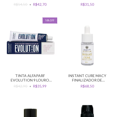
R$54,50
R$42,70
R$31,50
16
%
OFF
TINTA ALFAPARF
INSTANT CURE MACY
EVOLUTION 9 LOURO
FINALIZADOR DE
CLARISSIMO
ALONGAMENTO DE CILIOS
R$42,90
R$35,99
R$68,50
20ML