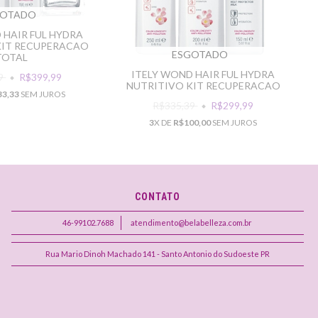
GOTADO
 HAIR FUL HYDRA
KIT RECUPERACAO
ESGOTADO
TOTAL
ITELY WOND HAIR FUL HYDRA
89
R$399,99
NUTRITIVO KIT RECUPERACAO
33,33
SEM JUROS
R$335,39
R$299,99
3
X DE
R$100,00
SEM JUROS
CONTATO
46-99102.7688
atendimento@belabelleza.com.br
Rua Mario Dinoh Machado 141 - Santo Antonio do Sudoeste PR