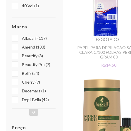
40 Vol (1)
Marca
Alfaparf (117)
ESGOTADO
Amend (183)
PAPEL PARA DEPILACAO S
CLARA C/100 FOLHAS PE
Beautify (3)
GRAM 80
Beautify Pro (7)
R$14,50
Belliz (54)
Cherry (7)
Decemars (1)
Depil Bella (42)
Preço