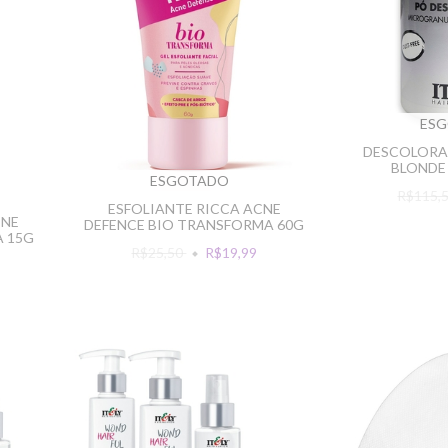
ES
DESCOLORAN
BLONDE
ESGOTADO
R$115,
ESFOLIANTE RICCA ACNE
CNE
DEFENCE BIO TRANSFORMA 60G
A 15G
R$25,50
R$19,99