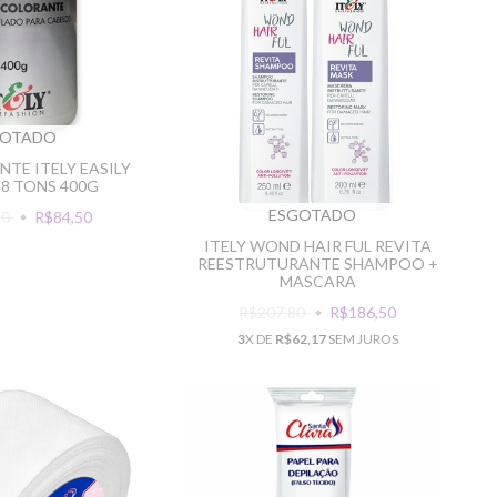
GOTADO
TE ITELY EASILY
 8 TONS 400G
ESGOTADO
50
R$84,50
ITELY WOND HAIR FUL REVITA
REESTRUTURANTE SHAMPOO +
MASCARA
R$207,80
R$186,50
3
X DE
R$62,17
SEM JUROS