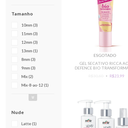
Tamanho
10mm (3)
11mm (3)
12mm (3)
13mm (1)
ESGOTADO
8mm (3)
GEL SECATIVO RICCA A
9mm (3)
DEFENCE BIO TRANSFORM
R$30,60
R$23,99
Mix (2)
Mix-8-ao-12 (1)
Nude
Latte (1)