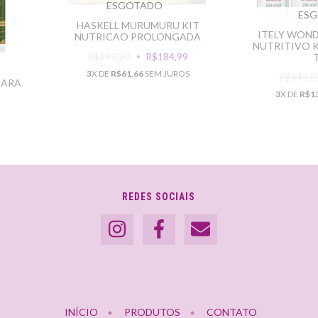
ESGOTADO
ES
HASKELL MURUMURU KIT
ITELY WOND
NUTRICAO PROLONGADA
NUTRITIVO 
R$197,20
R$184,99
3
X DE
R$61,66
SEM JUROS
R$449,
CARA
3
X DE
R$1
REDES SOCIAIS
INÍCIO
PRODUTOS
CONTATO