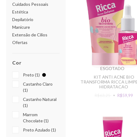
Cuidados Pessoais
Estética
Depilatório
Manicure
Extensão de Cílios
Ofertas
Cor
ESGOTADO
Preto (1)
KIT ANTI ACNE BIO
TRANSFORMA RICCA LIMPE
Castanho Claro
HIDRATACAO
(1)
R$63,25
R$59,99
Castanho Natural
(1)
Marrom
Chocolate (1)
Preto Azulado (1)