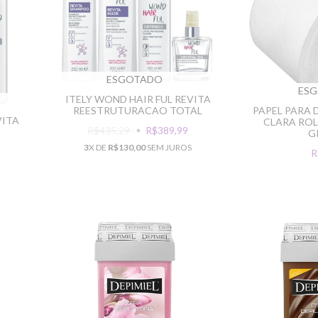
ESGOTADO
ES
ITELY WOND HAIR FUL REVITA
REESTRUTURACAO TOTAL
PAPEL PARA 
VITA
CLARA ROL
R$435,29
R$389,99
G
3
X DE
R$130,00
SEM JUROS
R