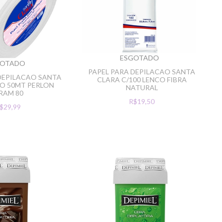
ESGOTADO
GOTADO
PAPEL PARA DEPILACAO SANTA
DEPILACAO SANTA
CLARA C/100 LENCO FIBRA
O 50MT PERLON
NATURAL
RAM 80
R$19,50
$29,99