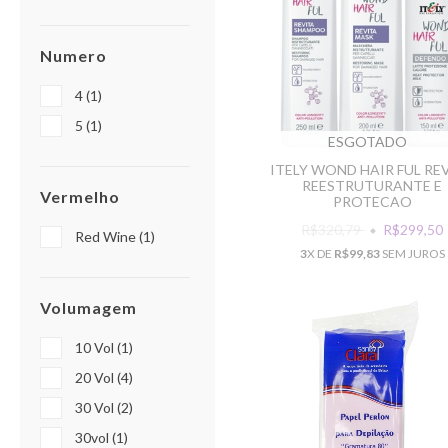
Numero
4 (1)
5 (1)
ESGOTADO
ITELY WOND HAIR FUL RE
REESTRUTURANTE E
Vermelho
PROTECAO
R$320,79
R$299,50
Red Wine (1)
3
X DE
R$99,83
SEM JUROS
Volumagem
10 Vol (1)
20 Vol (4)
30 Vol (2)
30vol (1)