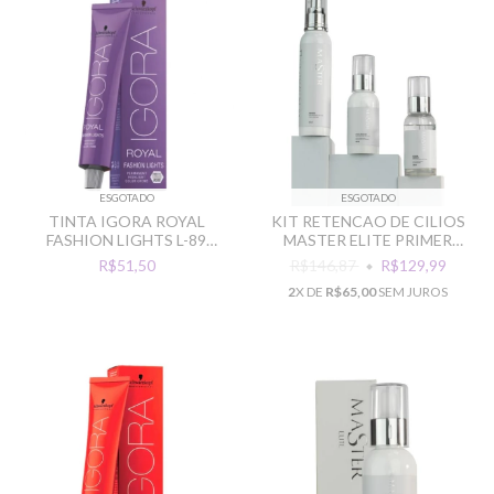
ESGOTADO
ESGOTADO
TINTA IGORA ROYAL
KIT RETENCAO DE CILIOS
FASHION LIGHTS L-89
MASTER ELITE PRIMER
VERMELHO VIOLETA
ACQUA FINALIZADOR
R$51,50
R$146,87
R$129,99
2
X DE
R$65,00
SEM JUROS