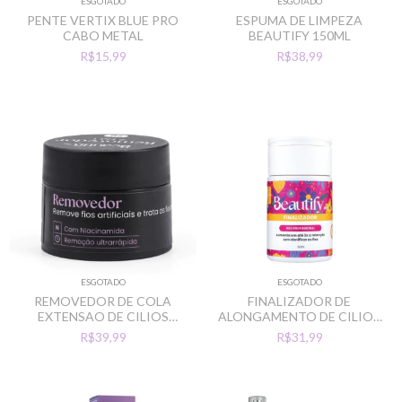
ESGOTADO
ESGOTADO
PENTE VERTIX BLUE PRO
ESPUMA DE LIMPEZA
CABO METAL
BEAUTIFY 150ML
R$15,99
R$38,99
ESGOTADO
ESGOTADO
REMOVEDOR DE COLA
FINALIZADOR DE
EXTENSAO DE CILIOS
ALONGAMENTO DE CILIOS
BEAUTIFY CREAM 5G
BEAUTIFY 50ML
R$39,99
R$31,99