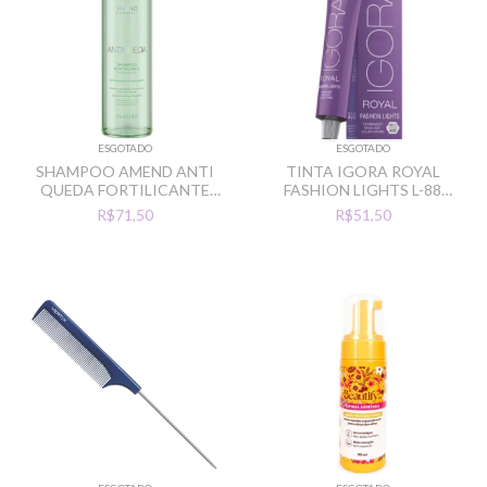
ESGOTADO
ESGOTADO
SHAMPOO AMEND ANTI
TINTA IGORA ROYAL
QUEDA FORTILICANTE
FASHION LIGHTS L-88
250ML
VERMELHO INTENSO
R$71,50
R$51,50