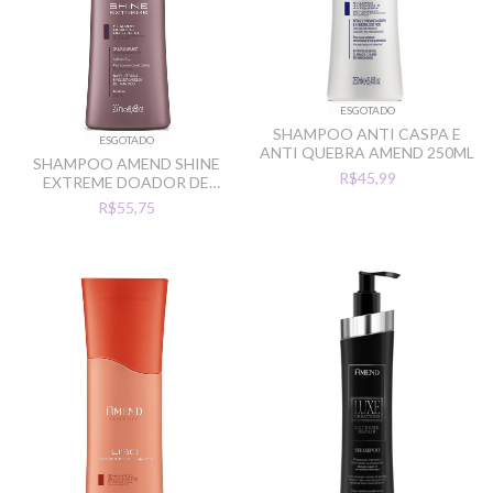
ESGOTADO
SHAMPOO ANTI CASPA E
ESGOTADO
ANTI QUEBRA AMEND 250ML
SHAMPOO AMEND SHINE
R$45,99
EXTREME DOADOR DE
BRILHO 250ML
R$55,75