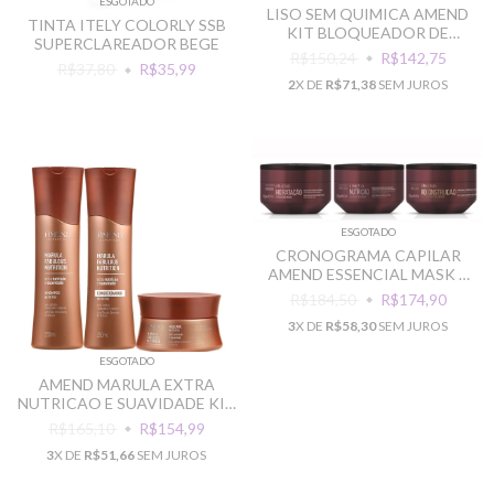
ESGOTADO
LISO SEM QUIMICA AMEND
TINTA ITELY COLORLY SSB
KIT BLOQUEADOR DE
SUPERCLAREADOR BEGE
UMIDADE
R$150,24
R$142,75
R$37,80
R$35,99
2
X DE
R$71,38
SEM JUROS
ESGOTADO
CRONOGRAMA CAPILAR
AMEND ESSENCIAL MASK 4
SEMANAS
R$184,50
R$174,90
3
X DE
R$58,30
SEM JUROS
ESGOTADO
AMEND MARULA EXTRA
NUTRICAO E SUAVIDADE KIT
SH COND MASCARA
R$165,10
R$154,99
3
X DE
R$51,66
SEM JUROS