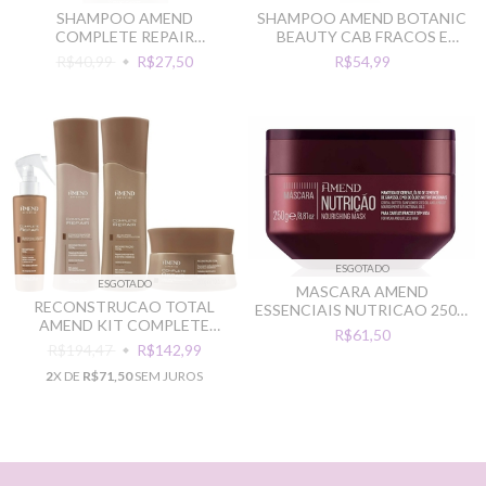
SHAMPOO AMEND
SHAMPOO AMEND BOTANIC
COMPLETE REPAIR
BEAUTY CAB FRACOS E
RECONSTRUTOR 250ML
QUEBRADICOS 250ML
R$40,99
R$27,50
R$54,99
ESGOTADO
ESGOTADO
MASCARA AMEND
RECONSTRUCAO TOTAL
ESSENCIAIS NUTRICAO 250G
AMEND KIT COMPLETE
NOURISHING MASK
R$61,50
REPAIR
R$194,47
R$142,99
2
X DE
R$71,50
SEM JUROS