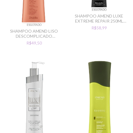
ESGOTADO
SHAMPOO AMEND LUXE
EXTREME REPAIR 250ML
ESGOTADO
REPARACAO INTENSA
R$58,99
SHAMPOO AMEND LISO
DESCOMPLICADO
SUAVIZANTE ANTI FRIZZ
R$49,50
250ML