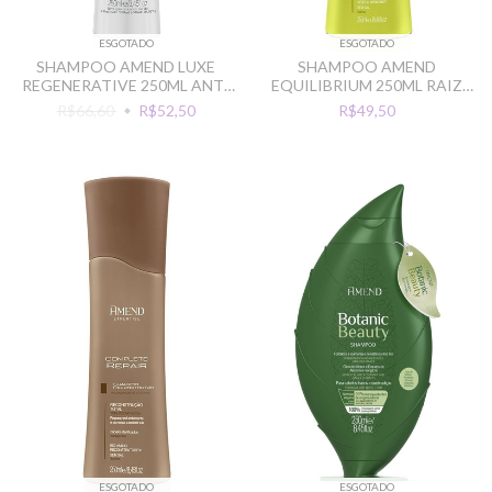
ESGOTADO
ESGOTADO
SHAMPOO AMEND LUXE
SHAMPOO AMEND
REGENERATIVE 250ML ANTI
EQUILIBRIUM 250ML RAIZ
ENVELHECIMENTO
OLEOSA PONTA SECA
R$66,60
R$52,50
R$49,50
ESGOTADO
ESGOTADO