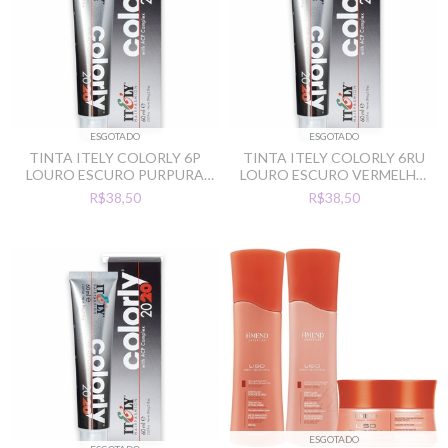
ESGOTADO
ESGOTADO
TINTA ITELY COLORLY 6P
TINTA ITELY COLORLY 6RU
LOURO ESCURO PURPURA
LOURO ESCURO VERMELHO
(6.55)
RUBI (6.556)
R$38,50
R$38,50
ESGOTADO